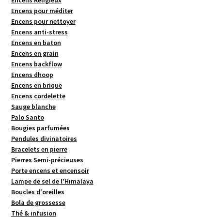
Encens Religieux
Encens pour méditer
Encens pour nettoyer
Encens anti-stress
Encens en baton
Encens en grain
Encens backflow
Encens dhoop
Encens en brique
Encens cordelette
Sauge blanche
Palo Santo
Bougies parfumées
Pendules divinatoires
Bracelets en pierre
Pierres Semi-précieuses
Porte encens et encensoir
Lampe de sel de l'Himalaya
Boucles d'oreilles
Bola de grossesse
Thé & infusion