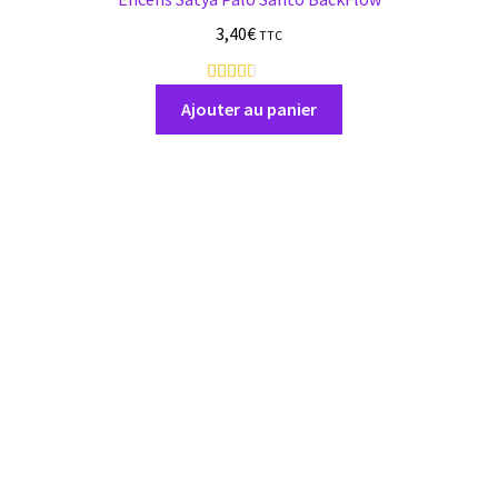
3,40
€
TTC
9
a
Ajouter au panier
v
i
s