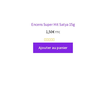
Encens Super Hit Satya 15g
1,50
€
TTC
1
7
Ajouter au panier
a
v
i
s