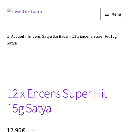
Aller
Aller
Menu
à
au
la
contenu
Boutique
navigation
Accueil
Encens Satya Sai Baba
12 x Encens Super Hit 15g
Satya
Conseils produits bien être
Les chakras
Le Reiki
12 x Encens Super Hit
La méditation
15g Satya
Le Yoga
12,96
€
TTC