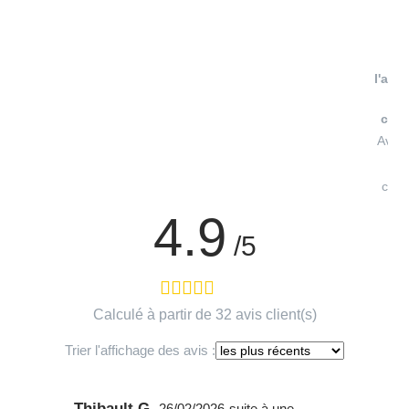
V
l'atte
conf
Avis 
à
cont
4.9
/5
Calculé à partir de 32 avis client(s)
Trier l'affichage des avis :
Thibault G.
26/02/2026
suite à une