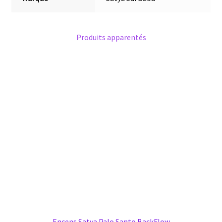
Produits apparentés
Encens Satya Palo Santo BackFlow