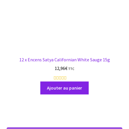
12 x Encens Satya Californian White Sauge 15g
12,96
€
TTC
7
a
Ajouter au panier
v
i
s