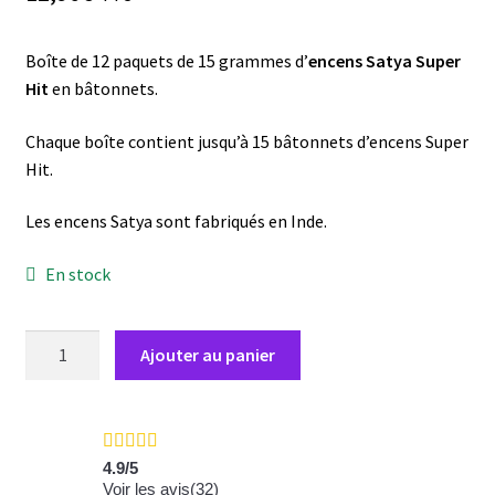
Boîte de 12 paquets de 15 grammes d’
encens Satya Super
Hit
en bâtonnets.
Chaque boîte contient jusqu’à 15 bâtonnets d’encens Super
Hit.
Les encens Satya sont fabriqués en Inde.
En stock
quantité
Ajouter au panier
de
12
x
Encens
4.9
/
5
Super
Voir les avis(
32
)