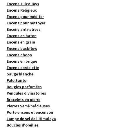
Encens Juicy Jays
Encens Religieux
Encens pour méditer
Encens pour nettoyer
Encens anti-stress
Encens en baton
Encens en grain
Encens backflow
Encens dhoop
Encens en brique
Encens cordelette
Sauge blanche
Palo Santo
Bougies parfumées
Pendules divinatoires
Bracelets en pierre
Pierres Semi-précieuses
Porte encens et encensoir
Lampe de sel de l'Himalaya
Boucles d'oreilles