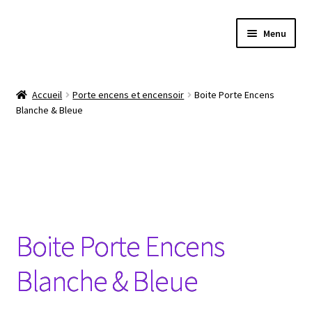
Aller
Aller
Menu
à
au
la
contenu
Boutique
navigation
Accueil
Porte encens et encensoir
Boite Porte Encens
Blanche & Bleue
Conseils produits bien être
Les chakras
Le Reiki
La méditation
Boite Porte Encens
Le Yoga
Blanche & Bleue