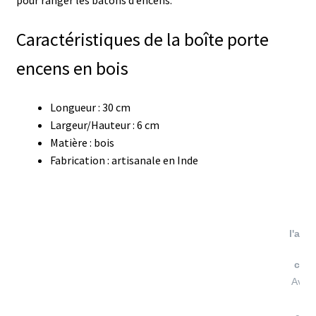
pour ranger les bâtons d’encens.
Caractéristiques de la boîte porte
encens en bois
Longueur : 30 cm
Largeur/Hauteur : 6 cm
Matière : bois
Fabrication : artisanale en Inde
V
l'atte
conf
Avis 
à