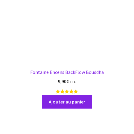
Fontaine Encens BackFlow Bouddha
9,90
€
TTC
9
a
Ajouter au panier
v
i
s