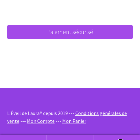
Paiement sécurisé
L'Éveil de Laura® depuis 2019 ---
Conditions générales de
vente
---
Mon Compte
---
Mon Panier