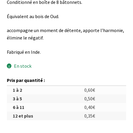
Conditionné en boîte de 8 bâtonnets.
Équivalent au bois de Oud.
accompagne un moment de détente, apporte l’harmonie,
élimine le négatif.
Fabriqué en Inde.
En stock
Prix par quantité :
1 à 2
0,60
€
3 à 5
0,50
€
6 à 11
0,40
€
12 et plus
0,35
€