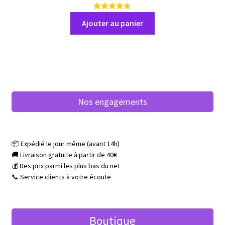
1
3
Ajouter au panier
a
v
i
s
Nos engagements
📦 Expédié le jour même (avant 14h)
🚚 Livraison gratuite à partir de 40€
💰 Des prix parmi les plus bas du net
📞 Service clients à votre écoute
Boutique