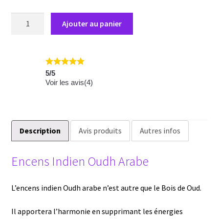
quantité
Ajouter au panier
de
Encens
Krishan
Oudh
5
/
5
Arabe
Voir les avis(
4
)
Description
Avis produits
Autres infos
Encens Indien Oudh Arabe
L’encens indien Oudh arabe n’est autre que le Bois de Oud.
Il apportera l’harmonie en supprimant les énergies