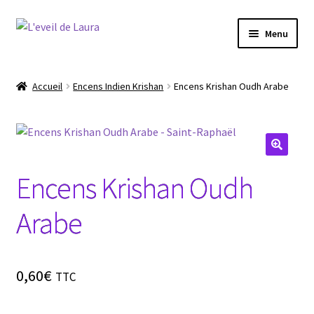
Aller
Aller
Menu
à
au
la
contenu
Ouvrir
Boutique
navigation
le
Accueil
Encens Indien Krishan
Encens Krishan Oudh Arabe
menu
Conseils produits bien être
enfant
Les chakras
🔍
Encens Krishan Oudh
Le Reiki
Arabe
La méditation
Le Yoga
0,60
€
TTC