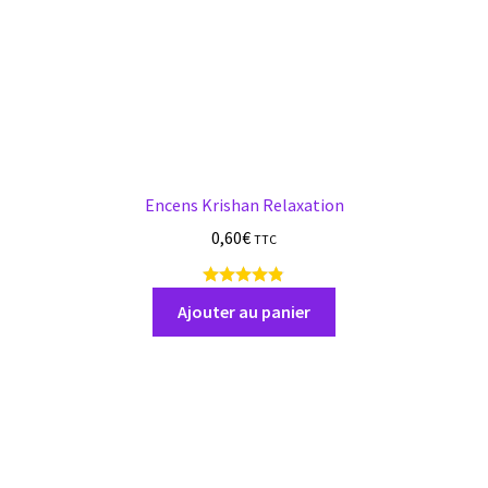
Encens Krishan Relaxation
0,60
€
TTC
9
a
Ajouter au panier
v
i
s