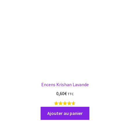
Encens Krishan Lavande
0,60
€
TTC
7
a
Ajouter au panier
v
i