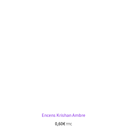
s
Encens Krishan Ambre
0,60
€
TTC