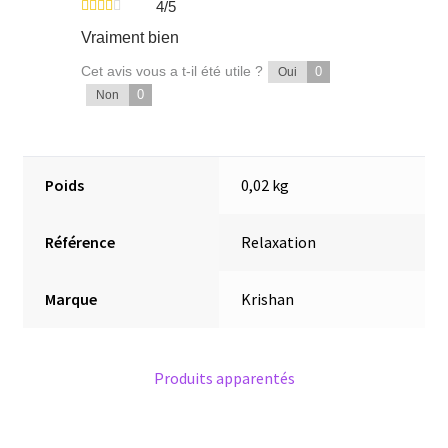
4/5
Vraiment bien
Cet avis vous a t-il été utile ?
0
Oui
0
Non
Poids
0,02 kg
Référence
Relaxation
Marque
Krishan
Produits apparentés