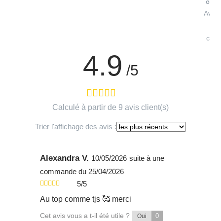
conf
Avis 
à
cont
4.9
/5
Calculé à partir de 9 avis client(s)
Trier l'affichage des avis :
Alexandra V.
10/05/2026
suite à une
commande du 25/04/2026
5/5
Au top comme tjs 🥰 merci
Cet avis vous a t-il été utile ?
0
Oui