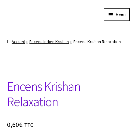
Aller
Aller
Menu
à
au
la
contenu
Boutique
navigation
Accueil
Encens Indien Krishan
Encens Krishan Relaxation
Conseils produits bien être
Les chakras
Encens Krishan
Le Reiki
Relaxation
La méditation
Le Yoga
0,60
€
TTC