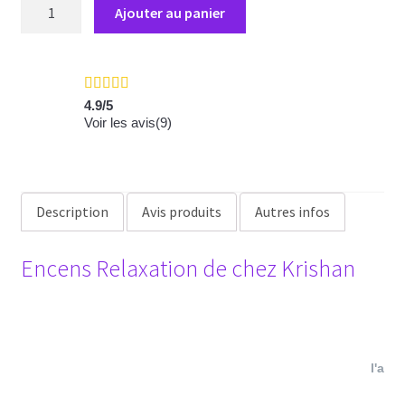
quantité
Ajouter au panier
de
Encens
Krishan
Relaxation
4.9
/
5
Voir les avis(
9
)
Description
Avis produits
Autres infos
Encens Relaxation de chez Krishan
V
l'atte