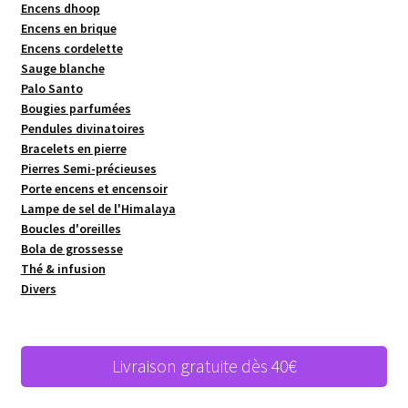
Encens dhoop
Encens en brique
Encens cordelette
Sauge blanche
Palo Santo
Bougies parfumées
Pendules divinatoires
Bracelets en pierre
Pierres Semi-précieuses
Porte encens et encensoir
Lampe de sel de l'Himalaya
Boucles d'oreilles
Bola de grossesse
Thé & infusion
Divers
Livraison gratuite dès 40€