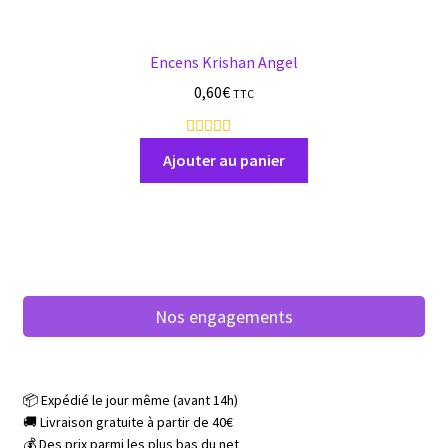
Encens Krishan Angel
0,60
€
TTC
2
a
Ajouter au panier
v
i
s
Nos engagements
📦 Expédié le jour même (avant 14h)
🚚 Livraison gratuite à partir de 40€
💰 Des prix parmi les plus bas du net