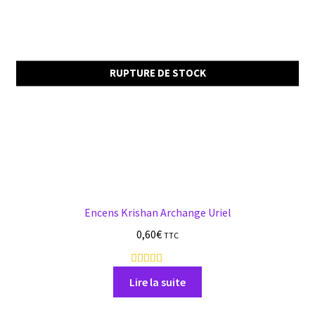
RUPTURE DE STOCK
Encens Krishan Archange Uriel
0,60
€
TTC
1
a
Lire la suite
v
i