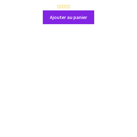
1
0
Ajouter au panier
a
v
i
s