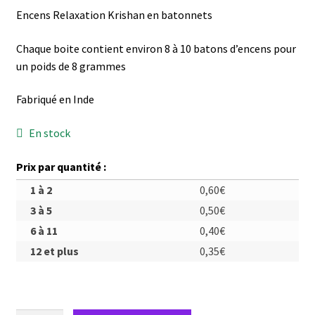
Encens Relaxation Krishan en batonnets
Chaque boite contient environ 8 à 10 batons d’encens pour
un poids de 8 grammes
Fabriqué en Inde
En stock
Prix par quantité :
1 à 2
0,60
€
3 à 5
0,50
€
6 à 11
0,40
€
12 et plus
0,35
€