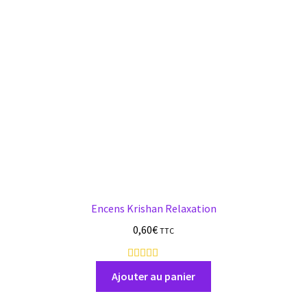
Encens Krishan Relaxation
0,60
€
TTC
9
a
Ajouter au panier
v
i