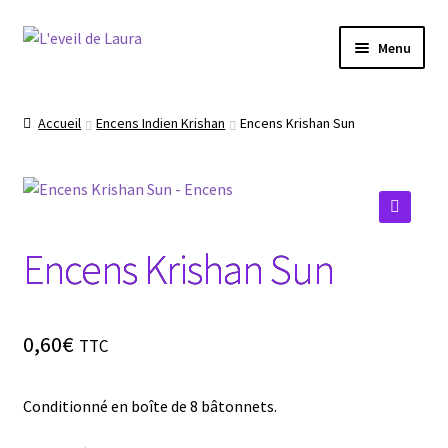
Aller
Aller
Menu
à
au
la
contenu
Boutique
navigation
Accueil
Encens Indien Krishan
Encens Krishan Sun
Conseils produits bien être
Les chakras
🔍
Encens Krishan Sun
Le Reiki
La méditation
0,60
€
TTC
Le Yoga
Conditionné en boîte de 8 bâtonnets.