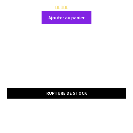
3
a
Ajouter au panier
v
i
s
RUPTURE DE STOCK