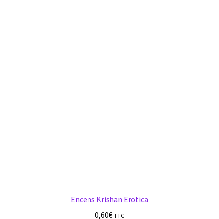
s
Encens Krishan Erotica
0,60
€
TTC