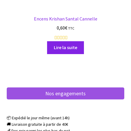
Encens Krishan Santal Cannelle
0,60
€
TTC
2
a
Lire la suite
v
i
s
Nos engagements
📦 Expédié le jour même (avant 14h)
🚚 Livraison gratuite à partir de 40€
💰 Des prix parmi les plus bas du net