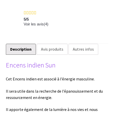
Encens
Krishan
Sun
5
/
5
Voir les avis(
4
)
Description
Avis produits
Autres infos
Encens indien Sun
Cet Encens indien est associé à l’énergie masculine.
Il sera utile dans la recherche de l’épanouissement et du
ressourcement en énergie.
Il apporte également de la lumière à nos vies et nous