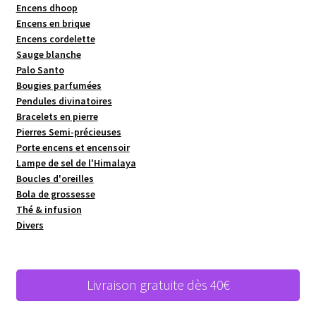
Encens dhoop
Encens en brique
Encens cordelette
Sauge blanche
Palo Santo
Bougies parfumées
Pendules divinatoires
Bracelets en pierre
Pierres Semi-précieuses
Porte encens et encensoir
Lampe de sel de l'Himalaya
Boucles d'oreilles
Bola de grossesse
Thé & infusion
Divers
Livraison gratuite dès 40€