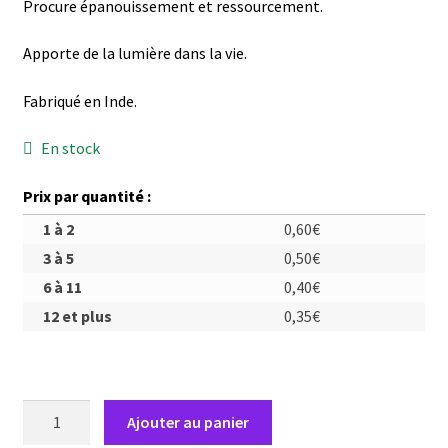
Procure épanouissement et ressourcement.
Apporte de la lumière dans la vie.
Fabriqué en Inde.
En stock
Prix par quantité :
1 à 2
0,60
€
3 à 5
0,50
€
6 à 11
0,40
€
12 et plus
0,35
€
quantité
Ajouter au panier
de