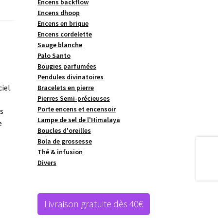
Encens backflow
Encens dhoop
Encens en brique
Encens cordelette
Sauge blanche
Palo Santo
Bougies parfumées
Pendules divinatoires
iel.
Bracelets en pierre
Pierres Semi-précieuses
Porte encens et encensoir
is
Lampe de sel de l'Himalaya
e
Boucles d'oreilles
Bola de grossesse
Thé & infusion
Divers
Livraison gratuite dès 40€