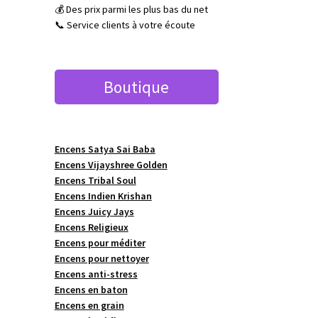
💰 Des prix parmi les plus bas du net
📞 Service clients à votre écoute
Boutique
Encens Satya Sai Baba
Encens Vijayshree Golden
Encens Tribal Soul
Encens Indien Krishan
Encens Juicy Jays
Encens Religieux
Encens pour méditer
Encens pour nettoyer
Encens anti-stress
Encens en baton
Encens en grain