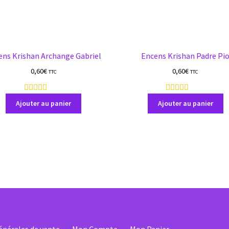
ens Krishan Archange Gabriel
Encens Krishan Padre Pi
0,60
€
0,60
€
TTC
TTC
1
1
6
0
Ajouter au panier
Ajouter au panier
a
a
v
v
i
i
s
s