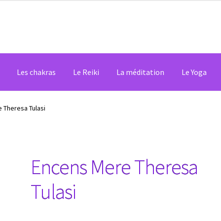
Les chakras
Le Reiki
La méditation
Le Yoga
 Theresa Tulasi
Encens Mere Theresa
Tulasi