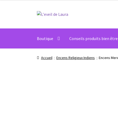
Aller
Aller
à
au
la
contenu
navigation
Boutique
Conseils produits bien être
Accueil
Encens Religieux Indiens
Encens Mere