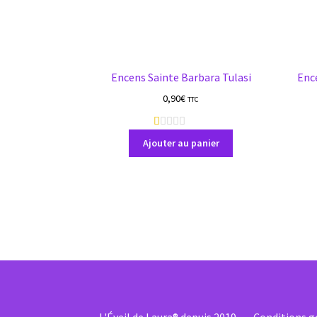
Encens Sainte Barbara Tulasi
Enc
0,90
€
TTC
1
a
Ajouter au panier
v
i
s