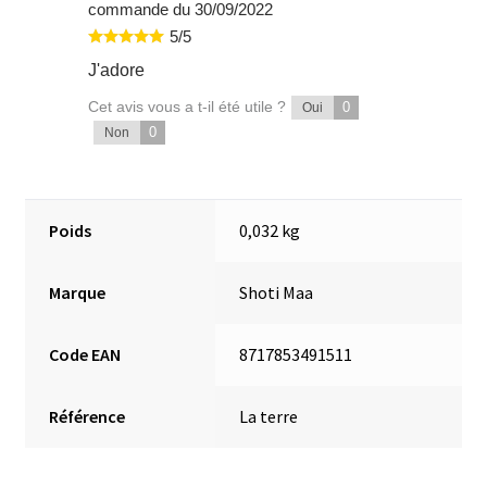
commande du 30/09/2022
5/5
J'adore
Cet avis vous a t-il été utile ?
0
Oui
0
Non
Poids
0,032 kg
Marque
Shoti Maa
Code EAN
8717853491511
Référence
La terre