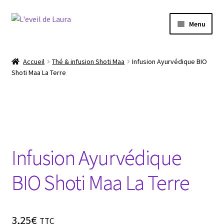
Aller
Aller
Menu
à
au
la
contenu
Boutique
navigation
Accueil
Thé & infusion Shoti Maa
Infusion Ayurvédique BIO
Shoti Maa La Terre
Conseils produits bien être
Les chakras
Le Reiki
Infusion Ayurvédique
La méditation
BIO Shoti Maa La Terre
Le Yoga
3,25
€
TTC