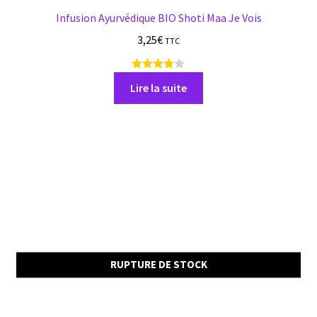
Infusion Ayurvédique BIO Shoti Maa Je Vois
3,25
€
TTC
1
a
Lire la suite
v
i
s
RUPTURE DE STOCK