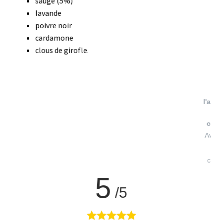
sauge (5%)
lavande
poivre noir
cardamone
clous de girofle.
V
l'atte
conf
Avis 
à
cont
5
/5