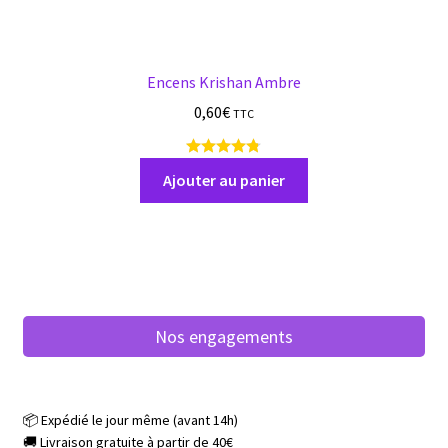
Encens Krishan Ambre
0,60
€
TTC
1
0
Ajouter au panier
a
v
i
s
Nos engagements
📦 Expédié le jour même (avant 14h)
🚚 Livraison gratuite à partir de 40€