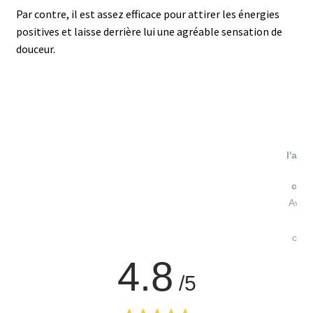
Par contre, il est assez efficace pour attirer les énergies
positives et laisse derrière lui une agréable sensation de
douceur.
V
l'atte
conf
Avis 
à
cont
4.8
/5