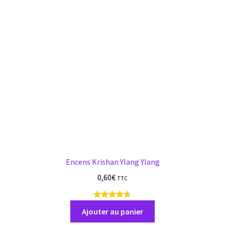
Encens Krishan Ylang Ylang
0,60
€
TTC
1
1
Ajouter au panier
a