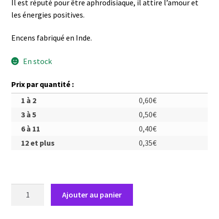
Il est réputé pour être aphrodisiaque, il attire l’amour et
les énergies positives.
Encens fabriqué en Inde.
En stock
Prix par quantité :
1 à 2
0,60
€
3 à 5
0,50
€
6 à 11
0,40
€
12 et plus
0,35
€
quantité
Ajouter au panier
de
Encens