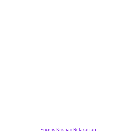
v
i
s
Encens Krishan Relaxation