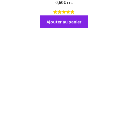
0,60
€
TTC
9
a
Ajouter au panier
v
i
s