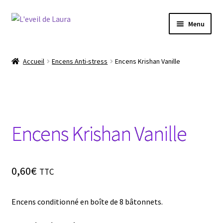
Aller
Aller
Menu
à
au
la
contenu
Boutique
navigation
Accueil
Encens Anti-stress
Encens Krishan Vanille
Conseils produits bien être
Les chakras
Encens Krishan Vanille
Le Reiki
La méditation
0,60
€
TTC
Le Yoga
Encens conditionné en boîte de 8 bâtonnets.