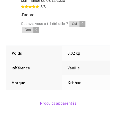
commande du 07/12/2020
5/5
J'adore
Cet avis vous a t-il été utile ?
0
Oui
0
Non
Poids
0,02 kg
Référence
Vanille
Marque
Krishan
Produits apparentés